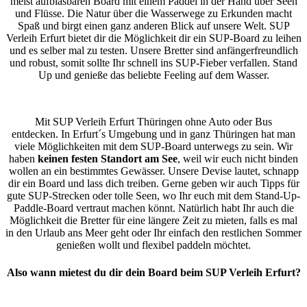
meist aufblasbaren Board mit einem Paddel in der Hand über Seen
und Flüsse.
Die Natur über die Wasserwege zu Erkunden macht
Spaß und birgt einen ganz anderen Blick auf unsere Welt. SUP
Verleih Erfurt bietet dir die Möglichkeit dir
ein SUP-Board zu leihen
und es selber mal zu testen.
Unsere Bretter sind anfängerfreundlich
und robust, somit sollte Ihr schnell ins SUP-Fieber verfallen.
Stand
Up und genieße das beliebte Feeling auf dem Wasser.
Mit SUP Verleih Erfurt Thüringen ohne Auto oder Bus
entdecken. In Erfurt´s Umgebung und in ganz Thüringen hat man
viele Möglichkeiten mit dem SUP-Board unterwegs zu sein.
Wir
haben
keinen festen Standort am See
, weil wir euch nicht binden
wollen an ein bestimmtes Gewässer.
Unsere Devise lautet, schnapp
dir ein Board und lass dich treiben. Gerne geben wir auch Tipps für
gute SUP-Strecken oder tolle Seen, wo Ihr euch mit dem Stand-Up-
Paddle-Board vertraut machen könnt.
Natürlich habt Ihr auch die
Möglichkeit die Bretter für eine längere Zeit zu mieten, falls es mal
in den Urlaub ans Meer geht oder Ihr einfach den restlichen Sommer
genießen wollt und flexibel paddeln möchtet.
Also wann mietest du dir dein Board beim SUP Verleih Erfurt?