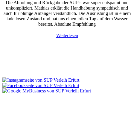
Die Abholung und Rückgabe der SUP's war super entspannt und
unkompliziert. Mathias erklärt die Handhabung sympathisch und
auch für blutige Anfänger verständlich. Die Ausrüstung ist in einem
tadellosen Zustand und hat uns einen tollen Tag auf dem Wasser
bereitet. Absolute Empfehlung
Weiterlesen
Gutschein
Verschenke einen Tag auf dem Wasser. Mit unserem Gutschein
machst du jedem eine Freude.
Jetzt
Gutschein bestellen
Board buchen
Tages-Angebot
Wochenend-Angebot