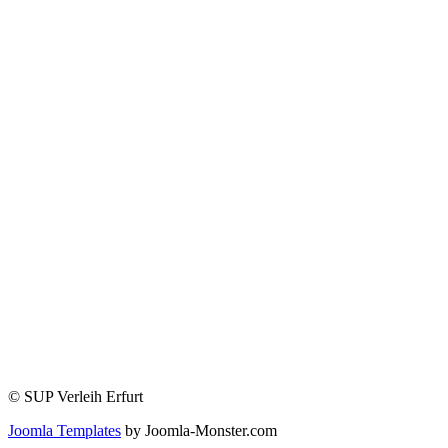
Wochen-Angebot
FAQ
SUP Board Fragen
Vor dem Paddeln
Beim Paddeln
Nach dem Paddeln
Informationen
Kontakt
Allgemeine Mietbedingungen
Datenschutz
Impressum
© SUP Verleih Erfurt
Joomla Templates
by Joomla-Monster.com